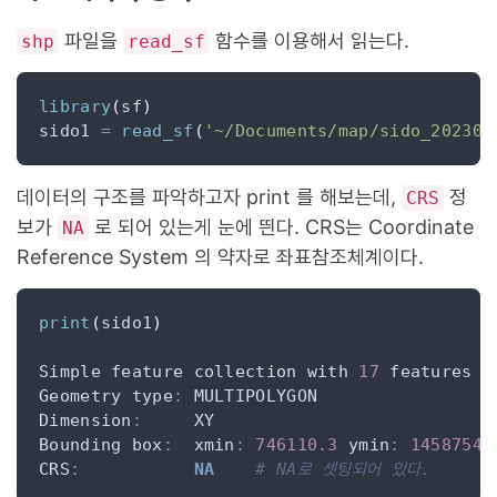
파일을
함수를 이용해서 읽는다.
shp
read_sf
library
(
sf
)
sido1 
=
read_sf
(
'~/Documents/map/sido_202307
데이터의 구조를 파악하고자 print 를 해보는데,
정
CRS
보가
로 되어 있는게 눈에 띈다. CRS는 Coordinate
NA
Reference System 의 약자로 좌표참조체계이다.
print
(
sido1
)
Simple feature collection with 
17
 features a
Geometry type
:
Dimension
:
Bounding box
:
  xmin
:
746110.3
 ymin
:
1458754
 
CRS
:
NA
# NA로 셋팅되어 있다.