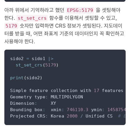
아까 위에서 기억하라고 했던
을 셋팅해야
EPSG:5179
한다.
함수를 이용해서 셋팅할 수 있고,
st_set_crs
숫자만 입력하면 CRS 정보가 셋팅된다. 지도데이
5179
터를 받을 때, 어떤 좌표계 기준의 데이터인지 꼭 확인하고
사용해야 한다.
sido2 
=
 sido1 
|>
st_set_crs
(
5179
)
print
(
sido2
)
Simple feature collection with 
17
 features a
Geometry type
:
Dimension
:
Bounding box
:
  xmin
:
746110.3
 ymin
:
1458754
 
Projected CRS
:
 Korea 
2000
/
 Unified CS  
# EP