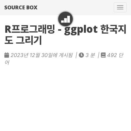
SOURCE BOX
네
비
게
R프로그래밍 - ggplot 한국지
이
도 그리기
션
토
글
2023년 12월 30일에 게시됨 |
3 분 |
492 단
어