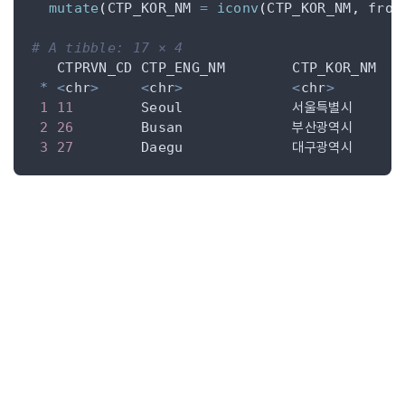
mutate
(
CTP_KOR_NM 
=
iconv
(
CTP_KOR_NM
,
 from
# A tibble: 17 × 4
*
<
chr
>
<
chr
>
<
chr
>
1
11
        Seoul             서울특별시     
(
2
26
        Busan             부산광역시     
(
3
27
        Daegu             대구광역시     
(