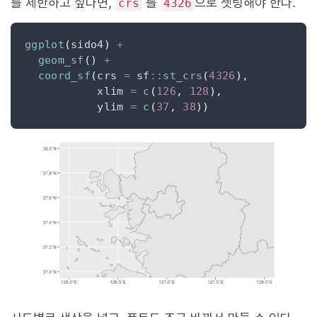
를 제한하고 싶다면,
를
으로 셋팅해야 한다.
crs
4326
ggplot
(
sido4
)
+
geom_sf
()
+
coord_sf
(
crs 
=
 sf
::
st_crs
(
4326
),
           xlim 
=
c
(
126
,
128
),
           ylim 
=
c
(
37
,
38
))