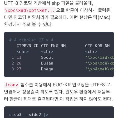
UFT-8 인코딩 기반에서 shp 파일을 불러올때,
으로 한글이 이상하게 출력된
\xbc\xad\xbf\xef...
다면 인코딩 변환처리가 필요하다. 이런 현상은 맥(Mac)
환경에서 주로 볼 수 있다.
# A tibble: 17 × 4
<
chr
>
<
chr
>
<
chr
>
1
11
        Seoul             
"\xbc\xad\xbf
2
26
        Busan             
"\xba\xce\xbb
3
27
        Daegu             
"\xb4\xeb\xb1
함수를 이용해서 EUC-KR 인코딩을 UTF-8 로
iconv
변경해서 정상출력 되도록 했다. 윈도우 환경에서 처음부
터 한글이 제대로 출력된다면 이 작업은 하지 않아도 된다.
sido3 
=
 sido2 
|>