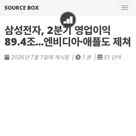
SOURCE BOX
네
비
게
삼성전자, 2분기 영업이익
이
89.4조...엔비디아·애플도 제쳐
션
토
글
2026년 7월 7일에 게시됨 |
1 분 |
51 단어