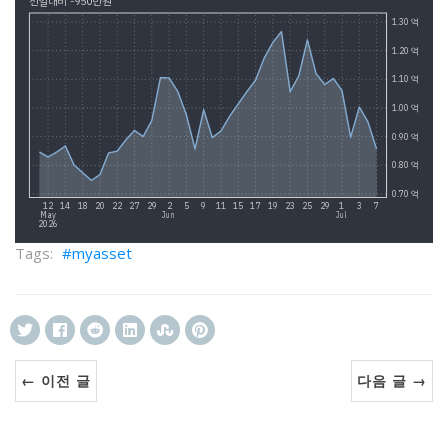
myasset
← 이전 글
다음 글 →