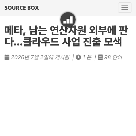
SOURCE BOX
네
비
게
메타, 남는 연산자원 외부에 판
이
다…클라우드 사업 진출 모색
션
토
글
2026년 7월 2일에 게시됨 |
1 분 |
98 단어