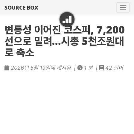
SOURCE BOX
네
비
게
변동성 이어진 코스피, 7,200
이
선으로 밀려…시총 5천조원대
션
토
로 축소
글
2026년 5월 19일에 게시됨 |
1 분 |
42 단어