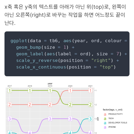
x축 혹은 y축의 텍스트를 아래가 아닌 위(top)로, 왼쪽이
아닌 오른쪽(right)로 바꾸는 작업을 하면 어느정도 끝이
난다.
ggplot
(
data 
=
 tb6
,
aes
(
year
,
 ord
,
 colour 
=
f
geom_bump
(
size 
=
1
)
+
geom_label
(
aes
(
label 
=
 ord
),
 size 
=
7
)
+
scale_y_reverse
(
position 
=
"right"
)
+
scale_x_continuous
(
position 
=
"top"
)