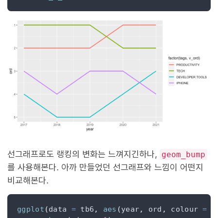
선그래프로도 랭킹의 변화는 느껴지긴하나,
geom_bump
를 사용해본다. 아까 만들었던 선그래프와 느낌이 어떤지
비교해본다.
ggplot
(
data 
=
 tb6
,
aes
(
year
,
 ord
,
 colour 
=
f