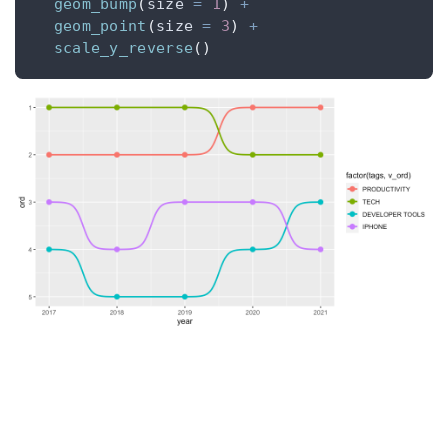
geom_bump
(
size 
=
1
)
+
geom_point
(
size 
=
3
)
+
scale_y_reverse
()