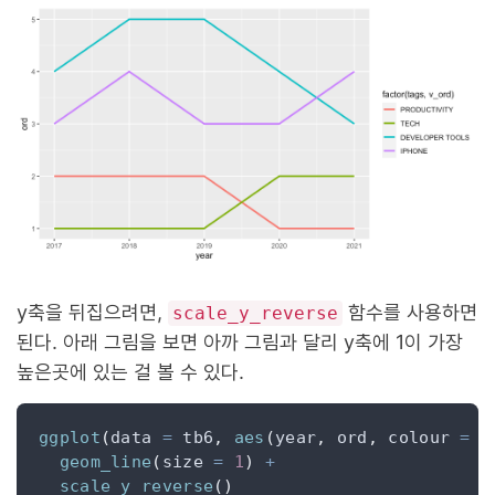
y축을 뒤집으려면,
함수를 사용하면
scale_y_reverse
된다. 아래 그림을 보면 아까 그림과 달리 y축에 1이 가장
높은곳에 있는 걸 볼 수 있다.
ggplot
(
data 
=
 tb6
,
aes
(
year
,
 ord
,
 colour 
=
f
geom_line
(
size 
=
1
)
+
scale_y_reverse
()