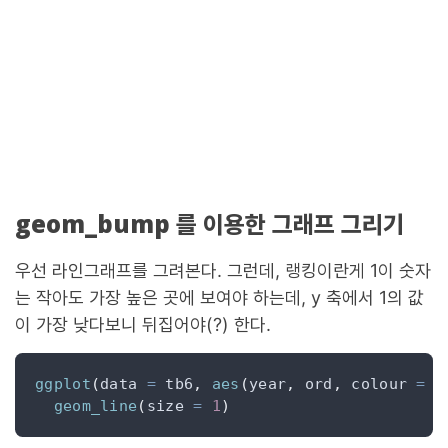
geom_bump 를 이용한 그래프 그리기
우선 라인그래프를 그려본다. 그런데, 랭킹이란게 1이 숫자
는 작아도 가장 높은 곳에 보여야 하는데, y 축에서 1의 값
이 가장 낮다보니 뒤집어야(?) 한다.
ggplot
(
data 
=
 tb6
,
aes
(
year
,
 ord
,
 colour 
=
f
geom_line
(
size 
=
1
)