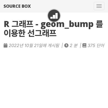
SOURCE BOX
네
비
게
R 그래프 - geom_bump 를
이
이용한 선그래프
션
토
글
2022년 10월 21일에 게시됨 |
2 분 |
375 단어