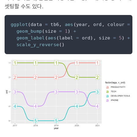
셋팅할 수도 있다.
ggplot
(
data 
=
 tb6
,
aes
(
year
,
 ord
,
 colour 
=
f
geom_bump
(
size 
=
1
)
+
geom_label
(
aes
(
label 
=
 ord
),
 size 
=
5
)
+
scale_y_reverse
()